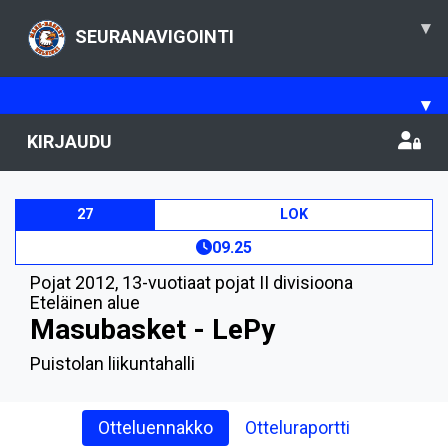
▾
SEURANAVIGOINTI
▾
KIRJAUDU
27
LOK
09.25
Pojat 2012
,
13-vuotiaat pojat II divisioona
Eteläinen alue
Masubasket - LePy
Puistolan liikuntahalli
Otteluennakko
Otteluraportti