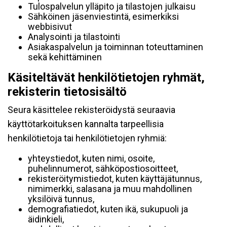
Tulospalvelun ylläpito ja tilastojen julkaisu
Sähköinen jäsenviestintä, esimerkiksi
webbisivut
Analysointi ja tilastointi
Asiakaspalvelun ja toiminnan toteuttaminen
sekä kehittäminen
Käsiteltävät henkilötietojen ryhmät,
rekisterin tietosisältö
Seura käsittelee rekisteröidystä seuraavia
käyttötarkoituksen kannalta tarpeellisia
henkilötietoja tai henkilötietojen ryhmiä:
yhteystiedot, kuten nimi, osoite,
puhelinnumerot, sähköpostiosoitteet,
rekisteröitymistiedot, kuten käyttäjätunnus,
nimimerkki, salasana ja muu mahdollinen
yksilöivä tunnus,
demografiatiedot, kuten ikä, sukupuoli ja
äidinkieli,