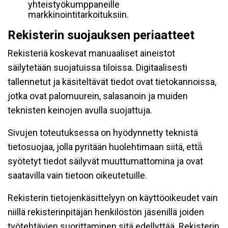
yhteistyökumppaneille
markkinointitarkoituksiin.
Rekisterin suojauksen periaatteet
Rekisteriä koskevat manuaaliset aineistot
säilytetään suojatuissa tiloissa. Digitaalisesti
tallennetut ja käsiteltävät tiedot ovat tietokannoissa,
jotka ovat palomuurein, salasanoin ja muiden
teknisten keinojen avulla suojattuja.
Sivujen toteutuksessa on hyödynnetty teknistä
tietosuojaa, jolla pyritään huolehtimaan siitä, että̈
syötetyt tiedot säilyvät muuttumattomina ja ovat
saatavilla vain tietoon oikeutetuille.
Rekisterin tietojenkäsittelyyn on käyttöoikeudet vain
niillä rekisterinpitäjän henkilöstön jäsenillä joiden
työtehtävien suorittaminen sitä edellyttää. Rekisterin