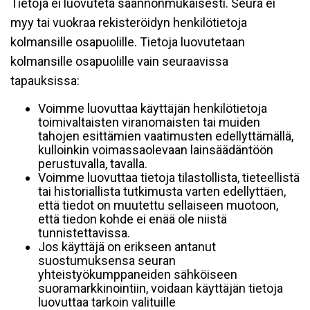
Tietoja ei luovuteta säännönmukaisesti. Seura ei
myy tai vuokraa rekisteröidyn henkilötietoja
kolmansille osapuolille. Tietoja luovutetaan
kolmansille osapuolille vain seuraavissa
tapauksissa:
Voimme luovuttaa käyttäjän henkilötietoja
toimivaltaisten viranomaisten tai muiden
tahojen esittämien vaatimusten edellyttämällä,
kulloinkin voimassaolevaan lainsäädäntöön
perustuvalla, tavalla.
Voimme luovuttaa tietoja tilastollista, tieteellistä
tai historiallista tutkimusta varten edellyttäen,
että tiedot on muutettu sellaiseen muotoon,
että tiedon kohde ei enää ole niistä
tunnistettavissa.
Jos käyttäjä on erikseen antanut
suostumuksensa seuran
yhteistyökumppaneiden sähköiseen
suoramarkkinointiin, voidaan käyttäjän tietoja
luovuttaa tarkoin valituille