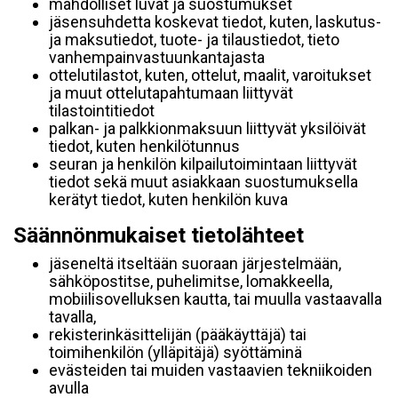
mahdolliset luvat ja suostumukset
jäsensuhdetta koskevat tiedot, kuten, laskutus-
ja maksutiedot, tuote- ja tilaustiedot, tieto
vanhempainvastuunkantajasta
ottelutilastot, kuten, ottelut, maalit, varoitukset
ja muut ottelutapahtumaan liittyvät
tilastointitiedot
palkan- ja palkkionmaksuun liittyvät yksilöivät
tiedot, kuten henkilötunnus
seuran ja henkilön kilpailutoimintaan liittyvät
tiedot sekä muut asiakkaan suostumuksella
kerätyt tiedot, kuten henkilön kuva
Säännönmukaiset tietolähteet
jäseneltä itseltään suoraan järjestelmään,
sähköpostitse, puhelimitse, lomakkeella,
mobiilisovelluksen kautta, tai muulla vastaavalla
tavalla,
rekisterinkäsittelijän (pääkäyttäjä) tai
toimihenkilön (ylläpitäjä) syöttäminä
evästeiden tai muiden vastaavien tekniikoiden
avulla