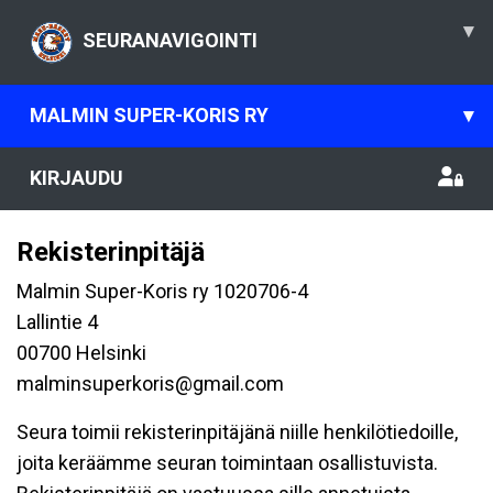
▾
SEURANAVIGOINTI
MALMIN SUPER-KORIS RY
▾
KIRJAUDU
Rekisterinpitäjä
Malmin Super-Koris ry 1020706-4
Lallintie 4
00700 Helsinki
malminsuperkoris@gmail.com
Seura toimii rekisterinpitäjänä niille henkilötiedoille,
joita keräämme seuran toimintaan osallistuvista.