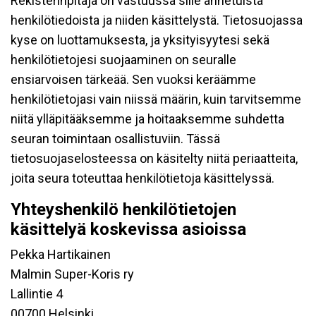
Rekisterinpitäjä on vastuussa sille annetuista
henkilötiedoista ja niiden käsittelystä. Tietosuojassa
kyse on luottamuksesta, ja yksityisyytesi sekä
henkilötietojesi suojaaminen on seuralle
ensiarvoisen tärkeää. Sen vuoksi keräämme
henkilötietojasi vain niissä määrin, kuin tarvitsemme
niitä ylläpitääksemme ja hoitaaksemme suhdetta
seuran toimintaan osallistuviin. Tässä
tietosuojaselosteessa on käsitelty niitä periaatteita,
joita seura toteuttaa henkilötietoja käsittelyssä.
Yhteyshenkilö henkilötietojen
käsittelyä koskevissa asioissa
Pekka Hartikainen
Malmin Super-Koris ry
Lallintie 4
00700 Helsinki