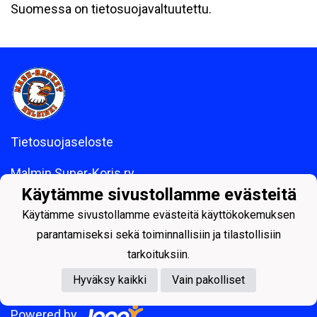
Suomessa on tietosuojavaltuutettu.
Tietosuojaseloste
Malmin Super-Koris ry
(Y-tunnus 1020706-4)
Käytämme sivustollamme evästeitä
Käytämme sivustollamme evästeitä käyttökokemuksen
Laskutusosoite: Lallintie 4, 00700 HELSINKI
parantamiseksi sekä toiminnallisiin ja tilastollisiin
tarkoituksiin.
Hyväksy kaikki
Vain pakolliset
Powered by