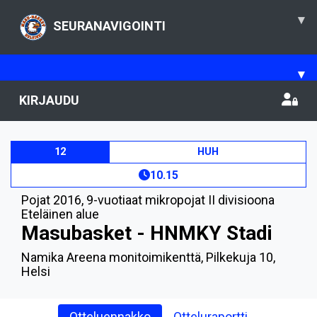
▾
SEURANAVIGOINTI
▾
KIRJAUDU
12
HUH
10.15
Pojat 2016
,
9-vuotiaat mikropojat II divisioona
Eteläinen alue
Masubasket - HNMKY Stadi
Namika Areena monitoimikenttä, Pilkekuja 10,
Helsi
Otteluennakko
Otteluraportti