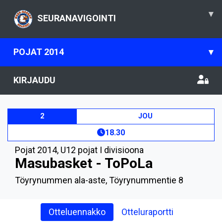
▾
SEURANAVIGOINTI
POJAT 2014
▾
KIRJAUDU
2
JOU
18.30
Pojat 2014
,
U12 pojat I divisioona
Masubasket - ToPoLa
Töyrynummen ala-aste, Töyrynummentie 8
Otteluennakko
Otteluraportti