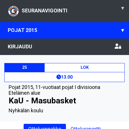
▾
SEURANAVIGOINTI
POJAT 2015
▾
KIRJAUDU
25
LOK
13.00
Pojat 2015
,
11-vuotiaat pojat I divisioona
Eteläinen alue
KaU - Masubasket
Nyhkälän koulu
Otteluennakko
Otteluraportti