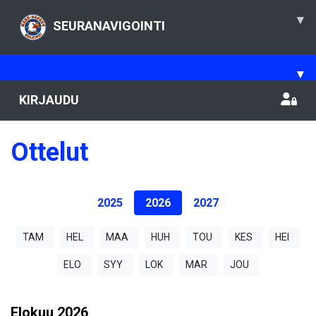
▾
SEURANAVIGOINTI
▾
KIRJAUDU
Ottelut
2025
2026
2027
TAM
HEL
MAA
HUH
TOU
KES
HEI
ELO
SYY
LOK
MAR
JOU
Elokuu
2026