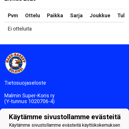
Pvm
Ottelu
Paikka
Sarja
Joukkue
Tulo
Ei otteluita
Tietosuojaseloste
Malmin Super-Koris ry
(Y-tunnus 1020706-4)
Laskutusosoite: Lallintie 4, 00700 HELSINKI
Käytämme sivustollamme evästeitä
Käytämme sivustollamme evästeitä käyttökokemuksen